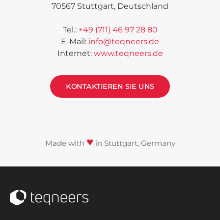
70567 Stuttgart,
Deutschland
Tel.
:
+49 (711) 46 97 28 80
E-Mail
:
info@teqneers.de
Internet
:
www.teqneers.de
KONTAKTIEREN SIE UNS
♥
Made with
in Stuttgart, Germany