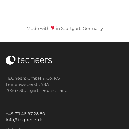
♥
Made with
in Stuttgart, Germany
TEQneers GmbH & Co. KG
Leinenweberstr. 78A
70567 Stuttgart,
Deutschland
+49 711 46 97 28 80
info@teqneers.de