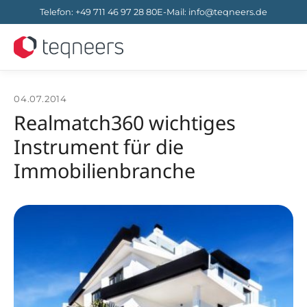
Telefon
:
+49 711 46 97 28 80
E-Mail
:
info@teqneers.de
04.07.2014
Realmatch360 wichtiges
Instrument für die
Immobilienbranche