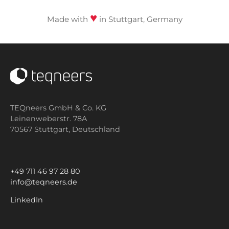
♥
Made with
in Stuttgart, Germany
TEQneers GmbH & Co. KG
Leinenweberstr. 78A
70567 Stuttgart,
Deutschland
+49 711 46 97 28 80
info@teqneers.de
LinkedIn