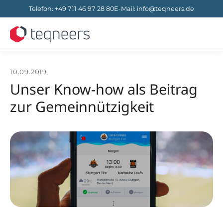
Telefon
:
+49 711 46 97 28 80
E-Mail
:
info@teqneers.de
10.09.2019
Unser Know-how als Beitrag
zur Gemeinnützigkeit