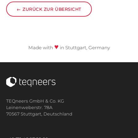
←
ZURÜCK ZUR ÜBERSICHT
♥
Made with
in Stuttgart, Germany
TEQneers GmbH & Co. KG
Leinenweberstr. 78A
70567 Stuttgart,
Deutschland