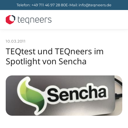
Telefon
:
+49 711 46 97 28 80
E-Mail
:
info@teqneers.de
10.03.2011
TEQtest und TEQneers im
Spotlight von Sencha