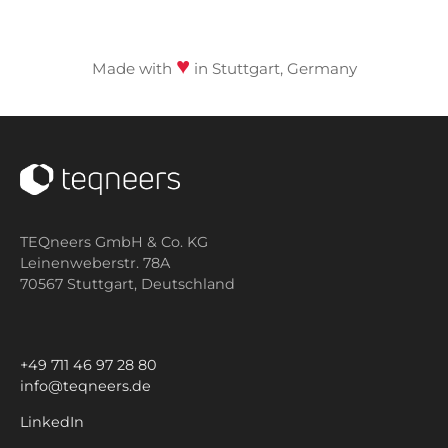
♥
Made with
in Stuttgart, Germany
TEQneers GmbH & Co. KG
Leinenweberstr. 78A
70567 Stuttgart,
Deutschland
+49 711 46 97 28 80
info@teqneers.de
LinkedIn